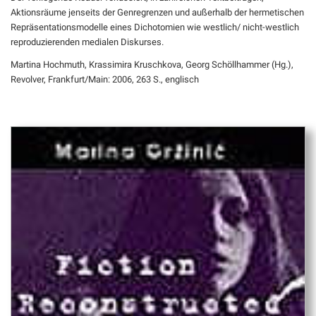
Aktionsräume jenseits der Genregrenzen und außerhalb der hermetischen
Repräsentationsmodelle eines Dichotomien wie westlich/ nicht-westlich
reproduzierenden medialen Diskurses.
Martina Hochmuth, Krassimira Kruschkova, Georg Schöllhammer (Hg.),
Revolver, Frankfurt/Main: 2006, 263 S., englisch