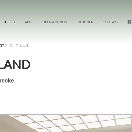
HEFTE
ABO
PUBLIKATIONEN
EDITIONEN
KONTAKT
2022
- De-Growth
LAND
trecke