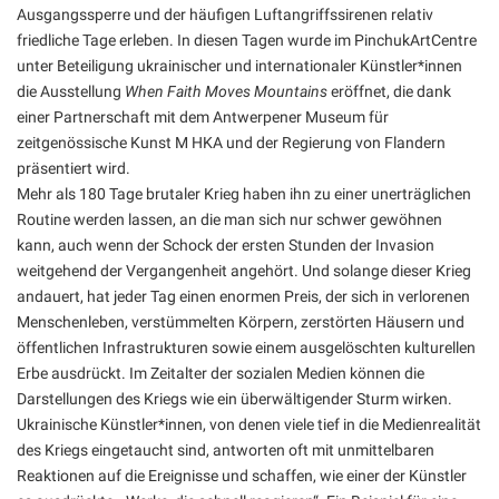
Ausgangssperre und der häufigen Luftangriffssirenen relativ
friedliche Tage erleben. In diesen Tagen wurde im PinchukArtCentre
unter Beteiligung ukrainischer und internationaler Künstler*innen
die Ausstellung
When Faith Moves Mountains
eröffnet, die dank
einer Partnerschaft mit dem Antwerpener Museum für
zeitgenössische Kunst M HKA und der Regierung von Flandern
präsentiert wird.
Mehr als 180 Tage brutaler Krieg haben ihn zu einer unerträglichen
Routine werden lassen, an die man sich nur schwer gewöhnen
kann, auch wenn der Schock der ersten Stunden der Invasion
weitgehend der Vergangenheit angehört. Und solange dieser Krieg
andauert, hat jeder Tag einen enormen Preis, der sich in verlorenen
Menschenleben, verstümmelten Körpern, zerstörten Häusern und
öffentlichen Infrastrukturen sowie einem ausgelöschten kulturellen
Erbe ausdrückt. Im Zeitalter der sozialen Medien können die
Darstellungen des Kriegs wie ein überwältigender Sturm wirken.
Ukrainische Künstler*innen, von denen viele tief in die Medienrealität
des Kriegs eingetaucht sind, antworten oft mit unmittelbaren
Reaktionen auf die Ereignisse und schaffen, wie einer der Künstler