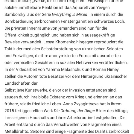
es ausdrückte, „Werke, die schnell reagieren“. Ein Beispiel für eine
solche unmittelbare Reaktion ist das Aquarell von Yevgen
Samborskyi aus der Serie
Everything is Mixed
. In einem durch die
Bombardierung zerbrochenen Fenster gähnt ein schwarzes Loch.
Die privaten Innenräume von jemandem sind nun für die
Öffentlichkeit zugänglich und haben sich in aussagekräftige
Beweise verwandelt. Lesya Khomenko hingegen reproduziert die
Taktik der medialen Selbstdarstellung von ukrainischen Soldaten
und Freiwilligen, die ihre anonymisierten Fotos mit ausradierten
oder verpixelten Gesichtern in sozialen Netzwerken veröffentlichen.
In der Videoarbeit von Yarema Malashchuk und Roman Himey
stellen die Autoren tote Besatzer vor dem Hintergrund ukrainischer
Landschaften dar.
Selbst jene Kunstwerke, die vor der Invasion entstanden sind,
zeugen durch ihre bloße Existenz vom Krieg und erinnern an das
frühere, relativ friedliche Leben. Anna Zvyagintseva hat in ihrem
2015 fertiggestellten Werk
Die Ordnung der Dinge
Bilder des Alltags,
ihres eigenen Haushalts und ihrer Arbeitsroutine festgehalten. Die
Arbeit entstand durch das Verschweißen von Fragmenten eines
Metalldrahts. Seitdem sind einige Fragmente des Drahts zerbröckelt