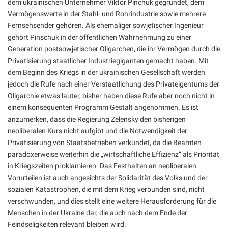
dem ukrainischen Unternehmer Viktor Pinchuk gegründet, dem
Vermögenswerte in der Stahl- und Rohrindustrie sowie mehrere
Fernsehsender gehören. Als ehemaliger sowjetischer Ingenieur
gehört Pinschuk in der öffentlichen Wahrnehmung zu einer
Generation postsowjetischer Oligarchen, die ihr Vermögen durch die
Privatisierung staatlicher Industriegiganten gemacht haben. Mit
dem Beginn des Kriegs in der ukrainischen Gesellschaft werden
jedoch die Rufe nach einer Verstaatlichung des Privateigentums der
Oligarchie etwas lauter, bisher haben diese Rufe aber noch nicht in
einem konsequenten Programm Gestalt angenommen. Es ist
anzumerken, dass die Regierung Zelensky den bisherigen
neoliberalen Kurs nicht aufgibt und die Notwendigkeit der
Privatisierung von Staatsbetrieben verkündet, da die Beamten
paradoxerweise weiterhin die „wirtschaftliche Effizienz“ als Priorität
in Kriegszeiten proklamieren. Das Festhalten an neoliberalen
Vorurteilen ist auch angesichts der Solidarität des Volks und der
sozialen Katastrophen, die mit dem Krieg verbunden sind, nicht
verschwunden, und dies stellt eine weitere Herausforderung für die
Menschen in der Ukraine dar, die auch nach dem Ende der
Feindseligkeiten relevant bleiben wird.