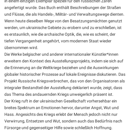
in einem einzigen Exemplar speziell für den russischen Zaren
angefertigt wurde. Das Buch enthält Beschreibungen der Straßen
und Flüsse, die als Handels-, Militär- und Verwaltungswege dienten.
Wenn heute dieselben Wege von den Besatzungsmächten genutzt
werden, um ukrainische Gebiete zu erobern und zu erschließen, ist
es erstaunlich, wie die archaische Optik, die, wie es scheint, der
tiefen Vergangenheit angehört, vom modernen Staat wieder
übernommen wird.
Die Werke belgischer und anderer internationaler Künstler*innen
erweitern den Kontext des Ausstellungsprojekts, indem sie sich auf
die Erinnerung an die Weltkriege beziehen und die Auswirkungen
globaler historischer Prozesse auf lokale Ereignisse diskutieren. Das
Projekt
Russische Kriegsverbrechen
, das von den Organisatoren als
integraler Bestandteil der Ausstellung deklariert wurde, zeigt, dass
das Thema des andauernden Kriegs unweigerlich präsent ist.
Der Krieg ruft in der ukrainischen Gesellschaft vorhersehbar ein
breites Spektrum an Emotionen hervor, darunter Angst, Wut und
Hass. Angesichts des Kriegs erlebt der Mensch jedoch nicht nur
Verwirrung, Entsetzen und Wut, sondern auch das Bedürfnis nach
Fürsorge und gegenseitiger Hilfe sowie schließlich Hoffnung.