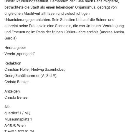
Umstrukturierung festhielt. Hernández, der 1966 nach Paris migrierte,
betrachtete die Stadt als einen lebendigen Organismus, geprägt von
ungleichen Machtverhältnissen und vielschichtigen
Urbanisierungsgeschichten. Sein Schatten fällt auf die Ruinen und
schreibt seine Präsenz in eine Szene ein, die von Umbruch, Verdrängung
und Erneuerung im Paris der frühen 1980er-Jahre erzählt. (Andrea Ancira
García)
Herausgeber
Verein „springerin“
Redaktion
Christian Höller, Hedwig Saxenhuber,
Georg Schöllhammer (V.i.S.d.P.),
Christa Benzer
Anzeigen
Christa Benzer
Alle
quartier21 / MQ
Museumsplatz 1
A-1070 Wien
T +43 1 522 91 24