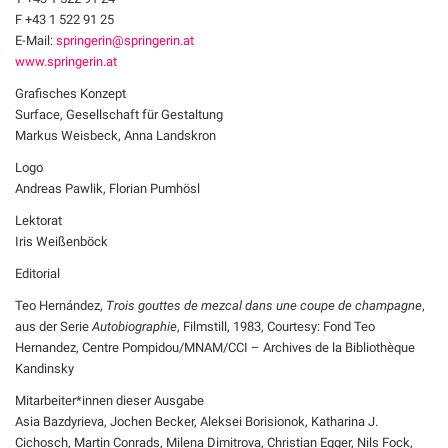
F +43 1 522 91 25
E-Mail:
springerin@springerin.at
www.springerin.at
Grafisches Konzept
Surface, Gesellschaft für Gestaltung
Markus Weisbeck, Anna Landskron
Logo
Andreas Pawlik, Florian Pumhösl
Lektorat
Iris Weißenböck
Editorial
Teo Hernández,
Trois gouttes de mezcal dans une coupe de champagne
,
aus der Serie
Autobiographie
, Filmstill, 1983, Courtesy: Fond Teo
Hernandez, Centre Pompidou/MNAM/CCI – Archives de la Bibliothèque
Kandinsky
Mitarbeiter*innen dieser Ausgabe
Asia Bazdyrieva, Jochen Becker, Aleksei Borisionok, Katharina J.
Cichosch, Martin Conrads, Milena Dimitrova, Christian Egger, Nils Fock,