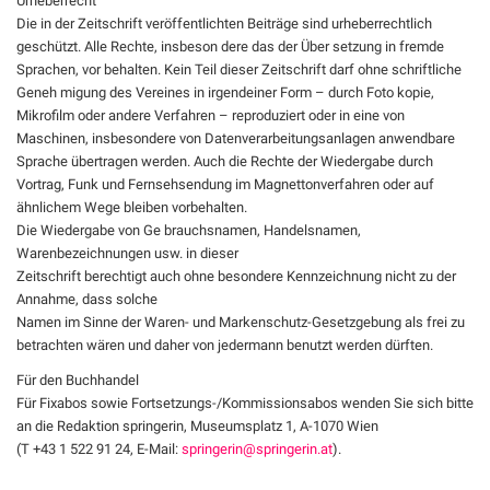
Urheberrecht
Die in der Zeitschrift veröffentlichten Beiträge sind urheberrechtlich
geschützt. Alle Rechte, insbeson dere das der Über setzung in fremde
Sprachen, vor behalten. Kein Teil dieser Zeitschrift darf ohne schriftliche
Geneh migung des Vereines in irgendeiner Form – durch Foto kopie,
Mikrofilm oder andere Verfahren – reproduziert oder in eine von
Maschinen, insbesondere von Datenverarbeitungsanlagen anwendbare
Sprache übertragen werden. Auch die Rechte der Wiedergabe durch
Vortrag, Funk und Fernsehsendung im Magnettonverfahren oder auf
ähnlichem Wege bleiben vorbehalten.
Die Wiedergabe von Ge brauchsnamen, Handelsnamen,
Warenbezeichnungen usw. in dieser
Zeitschrift berechtigt auch ohne besondere Kennzeichnung nicht zu der
Annahme, dass solche
Namen im Sinne der Waren- und Markenschutz-Gesetzgebung als frei zu
betrachten wären und daher von jedermann benutzt werden dürften.
Für den Buchhandel
Für Fixabos sowie Fortsetzungs-/Kommissionsabos wenden Sie sich bitte
an die Redaktion springerin, Museumsplatz 1, A-1070 Wien
(T +43 1 522 91 24, E-Mail:
springerin@springerin.at
).