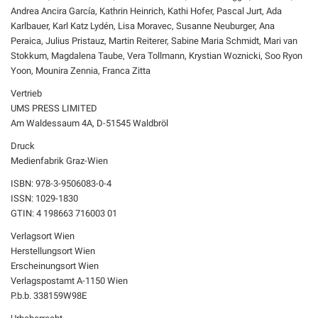
Andrea Ancira García, Kathrin Heinrich, Kathi Hofer, Pascal Jurt, Ada
Karlbauer, Karl Katz Lydén, Lisa Moravec, Susanne Neuburger, Ana
Peraica, Julius Pristauz, Martin Reiterer, Sabine Maria Schmidt, Mari van
Stokkum, Magdalena Taube, Vera Tollmann, Krystian Woznicki, Soo Ryon
Yoon, Mounira Zennia, Franca Zitta
Vertrieb
UMS PRESS LIMITED
Am Waldessaum 4A, D-51545 Waldbröl
Druck
Medienfabrik Graz-Wien
ISBN: 978-3-9506083-0-4
ISSN: 1029-1830
GTIN: 4 198663 716003 01
Verlagsort Wien
Herstellungsort Wien
Erscheinungsort Wien
Verlagspostamt A-1150 Wien
P.b.b. 338159W98E