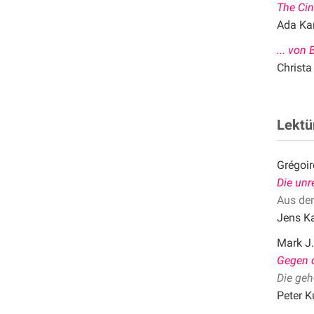
The Cin
Ada Ka
... von
Christa
Lektü
Grégoi
Die unr
Aus de
Jens K
Mark J.
Gegen 
Die geh
Peter K