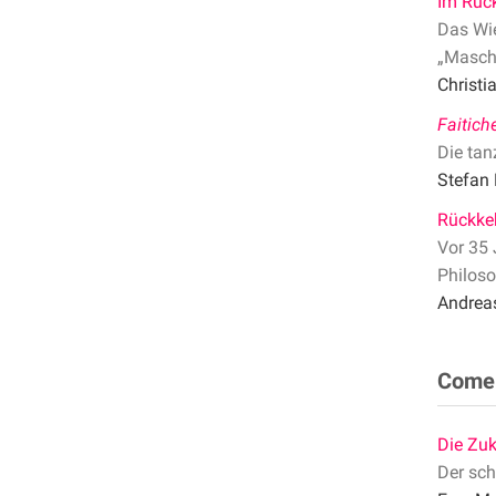
Im Rück
Das Wie
„Masch
Christi
Faitich
Die tan
Stefan
Rückke
Vor 35 
Philoso
Andrea
Come 
Die Zuku
Der sch