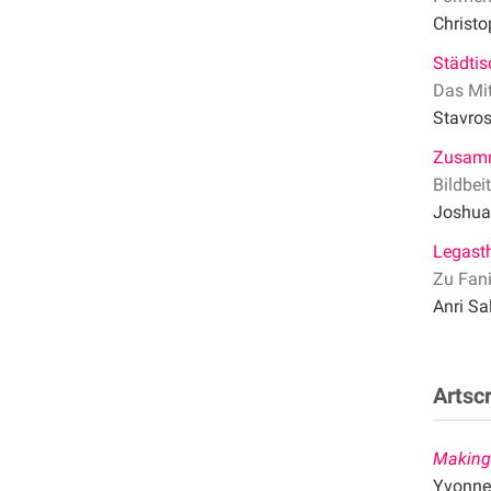
Christ
Städti
Das Mit
Stavros
Zusamm
Bildbei
Joshua
Legast
Zu Fan
Anri Sa
Artsc
Making
Yvonne 