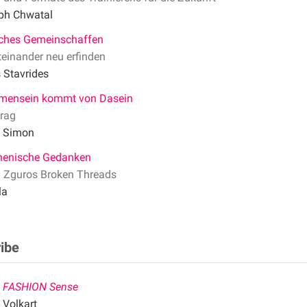
oph Chwatal
sches Gemeinschaffen
einander neu erfinden
 Stavrides
ensein kommt von Dasein
trag
 Simon
henische Gedanken
i Zguros Broken Threads
la
ribe
 FASHION Sense
Volkart