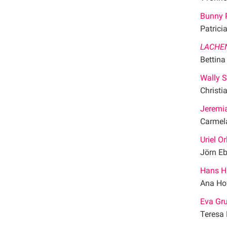
Bunny 
Patrici
LACHE
Bettina
Wally S
Christi
Jeremi
Carmela
Uriel O
Jörn Eb
Hans H
Ana Ho
Eva Gr
Teresa 