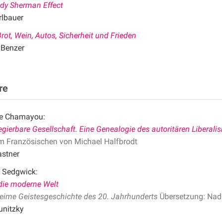
dy Sherman Effect
rlbauer
 Brot, Wein, Autos, Sicherheit und Frieden
 Benzer
re
re Chamayou:
egierbare Gesellschaft. Eine Genealogie des autoritären Liberal
m Französischen von Michael Halfbrodt
astner
 Sedgwick:
die moderne Welt
eime Geistesgeschichte des 20. Jahrhunderts
Übersetzung: Nadi
unitzky