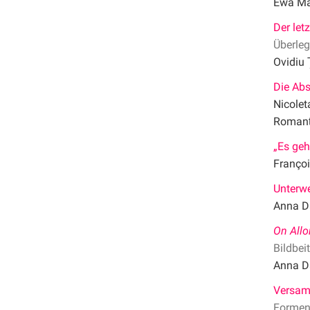
Ewa Ma
Der let
Überleg
Ovidiu 
Die Abs
Nicolet
Romanța
„Es geh
Françoi
Unterw
Anna D
On All
Bildbei
Anna D
Versam
Formen 