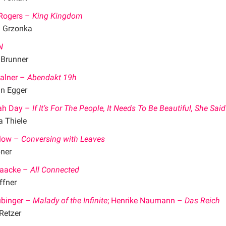
Rogers –
King Kingdom
a Grzonka
N
 Brunner
alner –
Abendakt 19h
an Egger
ah Day –
If It’s For The People, It Needs To Be Beautiful, She Said
 Thiele
rlow –
Conversing with Leaves
ner
aacke –
All Connected
ffner
ubinger –
Malady of the Infinite
; Henrike Naumann –
Das Reich
Retzer