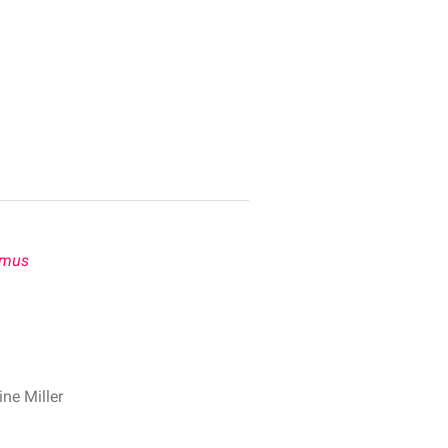
ismus
ne Miller