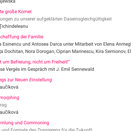
jewska
zte große Komet
ungen zu unserer aufgeklärten Daseinsgleichgültigkeit
Ţichindeleanu
chaffung der Familie
a Esinencu und Antosea Darca unter Mitarbeit von Elena Anmegh
 Dochitan, Nora Dorogan, Ciprian Marinescu, Kira Semionov, El
t um Befreiung, nicht um Freiheit!“
se Vergès im Gespräch mit J. Emil Sennewald
egs zur
Neuen Einstellung
aučíková
omorphing
trag
aučíková
mlung und Commoning
und Formate des Trainierens für die Zukunft