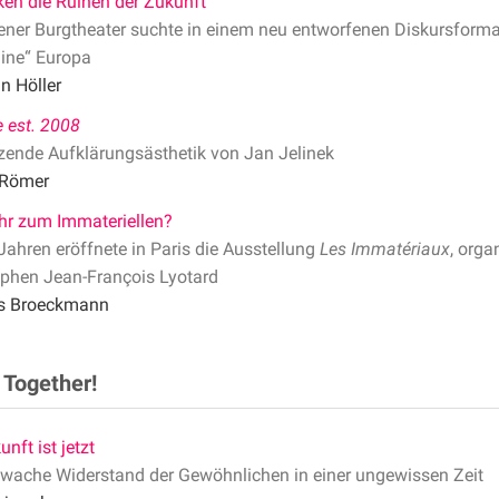
en die Ruinen der Zukunft
ner Burgtheater suchte in einem neu entworfenen Diskursformat
ine“ Europa
an Höller
e est. 2008
zende Aufklärungsästhetik von Jan Jelinek
 Römer
hr zum Immateriellen?
Jahren eröffnete in Paris die Ausstellung
Les Immatériaux
, orga
phen Jean-François Lyotard
s Broeckmann
Together!
nft ist jetzt
wache Widerstand der Gewöhnlichen in einer ungewissen Zeit